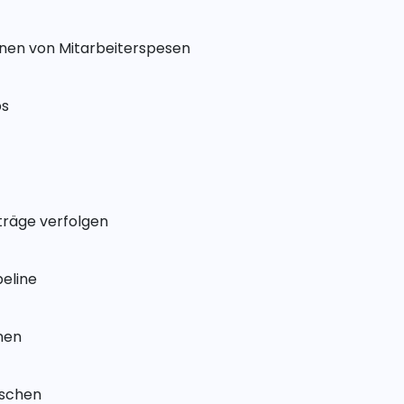
nen von Mitarbeiterspesen
ps
träge verfolgen
eline
nen
öschen