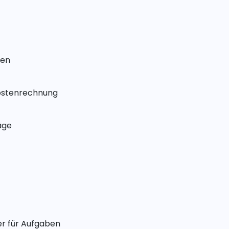
ten
ostenrechnung
äge
er für Aufgaben