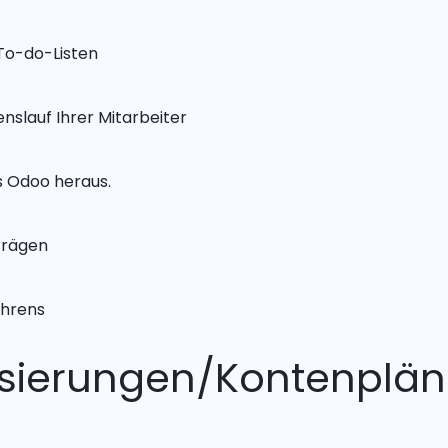
 To-do-Listen
slauf Ihrer Mitarbeiter
s Odoo heraus.
trägen
ahrens
alisierungen/Kontenplä