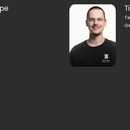
ppe
T
Te
Ge